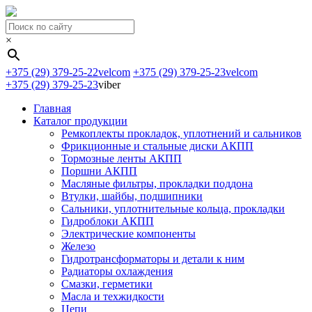
×
+375 (29) 379-25-22
velcom
+375 (29) 379-25-23
velcom
+375 (29) 379-25-23
viber
Главная
Каталог продукции
Ремкоплекты прокладок, уплотнений и сальников
Фрикционные и стальные диски АКПП
Тормозные ленты АКПП
Поршни АКПП
Масляные фильтры, прокладки поддона
Втулки, шайбы, подшипники
Сальники, уплотнительные кольца, прокладки
Гидроблоки АКПП
Электрические компоненты
Железо
Гидротрансформаторы и детали к ним
Радиаторы охлаждения
Смазки, герметики
Масла и техжидкости
Цепи