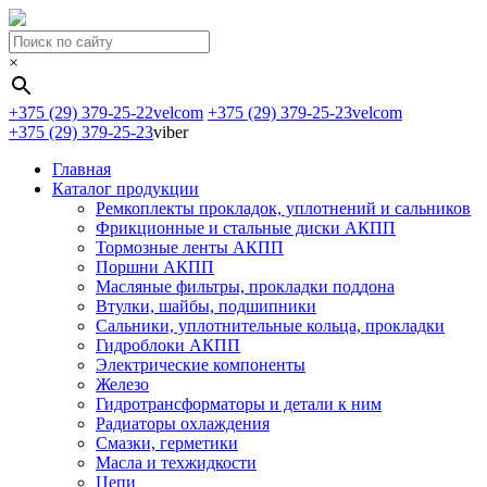
×
+375 (29) 379-25-22
velcom
+375 (29) 379-25-23
velcom
+375 (29) 379-25-23
viber
Главная
Каталог продукции
Ремкоплекты прокладок, уплотнений и сальников
Фрикционные и стальные диски АКПП
Тормозные ленты АКПП
Поршни АКПП
Масляные фильтры, прокладки поддона
Втулки, шайбы, подшипники
Сальники, уплотнительные кольца, прокладки
Гидроблоки АКПП
Электрические компоненты
Железо
Гидротрансформаторы и детали к ним
Радиаторы охлаждения
Смазки, герметики
Масла и техжидкости
Цепи