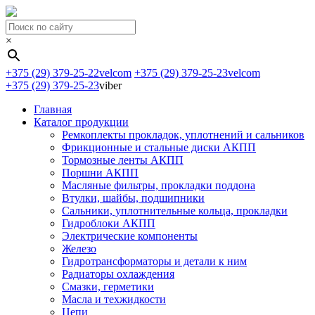
×
+375 (29) 379-25-22
velcom
+375 (29) 379-25-23
velcom
+375 (29) 379-25-23
viber
Главная
Каталог продукции
Ремкоплекты прокладок, уплотнений и сальников
Фрикционные и стальные диски АКПП
Тормозные ленты АКПП
Поршни АКПП
Масляные фильтры, прокладки поддона
Втулки, шайбы, подшипники
Сальники, уплотнительные кольца, прокладки
Гидроблоки АКПП
Электрические компоненты
Железо
Гидротрансформаторы и детали к ним
Радиаторы охлаждения
Смазки, герметики
Масла и техжидкости
Цепи