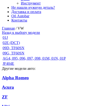
Инструмент
Не нашли нужную деталь?
Доставка и оплата
Об Autobar
Контакты
Главная
/
VW
Назад к выбору модели
01J
02E (DCT)
09D, TF60SN
09G, TF60SN
AG4, 095, 096, 097, 098, 01M, 01N, 01P
JF404E
Другие модели авто:
Alpha Romeo
Acura
ZF