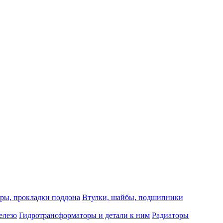
ры, прокладки поддона
Втулки, шайбы, подшипники
елезо
Гидротрансформаторы и детали к ним
Радиаторы