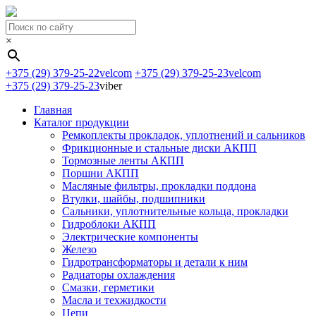
×
+375 (29) 379-25-22
velcom
+375 (29) 379-25-23
velcom
+375 (29) 379-25-23
viber
Главная
Каталог продукции
Ремкоплекты прокладок, уплотнений и сальников
Фрикционные и стальные диски АКПП
Тормозные ленты АКПП
Поршни АКПП
Масляные фильтры, прокладки поддона
Втулки, шайбы, подшипники
Сальники, уплотнительные кольца, прокладки
Гидроблоки АКПП
Электрические компоненты
Железо
Гидротрансформаторы и детали к ним
Радиаторы охлаждения
Смазки, герметики
Масла и техжидкости
Цепи