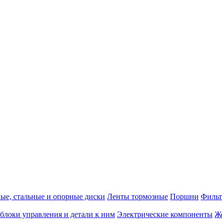
е, стальные и опорные диски
Ленты тормозные
Поршни
Фильт
блоки управления и детали к ним
Электрические компоненты
Ж