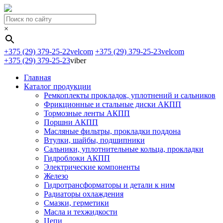
×
+375 (29) 379-25-22
velcom
+375 (29) 379-25-23
velcom
+375 (29) 379-25-23
viber
Главная
Каталог продукции
Ремкоплекты прокладок, уплотнений и сальников
Фрикционные и стальные диски АКПП
Тормозные ленты АКПП
Поршни АКПП
Масляные фильтры, прокладки поддона
Втулки, шайбы, подшипники
Сальники, уплотнительные кольца, прокладки
Гидроблоки АКПП
Электрические компоненты
Железо
Гидротрансформаторы и детали к ним
Радиаторы охлаждения
Смазки, герметики
Масла и техжидкости
Цепи