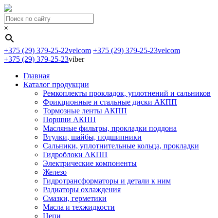
×
+375 (29) 379-25-22
velcom
+375 (29) 379-25-23
velcom
+375 (29) 379-25-23
viber
Главная
Каталог продукции
Ремкоплекты прокладок, уплотнений и сальников
Фрикционные и стальные диски АКПП
Тормозные ленты АКПП
Поршни АКПП
Масляные фильтры, прокладки поддона
Втулки, шайбы, подшипники
Сальники, уплотнительные кольца, прокладки
Гидроблоки АКПП
Электрические компоненты
Железо
Гидротрансформаторы и детали к ним
Радиаторы охлаждения
Смазки, герметики
Масла и техжидкости
Цепи