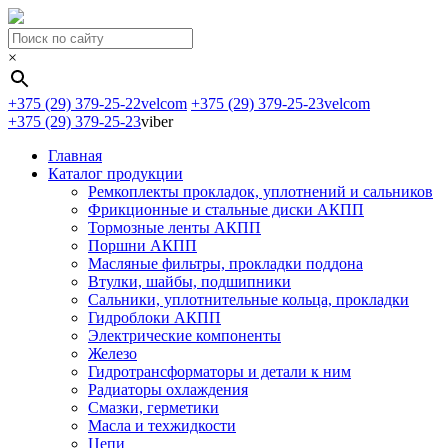
×
+375 (29) 379-25-22
velcom
+375 (29) 379-25-23
velcom
+375 (29) 379-25-23
viber
Главная
Каталог продукции
Ремкоплекты прокладок, уплотнений и сальников
Фрикционные и стальные диски АКПП
Тормозные ленты АКПП
Поршни АКПП
Масляные фильтры, прокладки поддона
Втулки, шайбы, подшипники
Сальники, уплотнительные кольца, прокладки
Гидроблоки АКПП
Электрические компоненты
Железо
Гидротрансформаторы и детали к ним
Радиаторы охлаждения
Смазки, герметики
Масла и техжидкости
Цепи