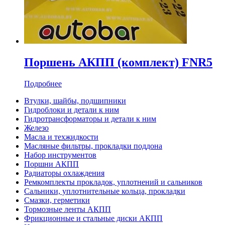
Поршень АКПП (комплект) FNR5
Подробнее
Втулки, шайбы, подшипники
Гидроблоки и детали к ним
Гидротрансформаторы и детали к ним
Железо
Масла и техжидкости
Масляные фильтры, прокладки поддона
Набор инструментов
Поршни АКПП
Радиаторы охлаждения
Ремкомплекты прокладок, уплотнений и сальников
Сальники, уплотнительные кольца, прокладки
Смазки, герметики
Тормозные ленты АКПП
Фрикционные и стальные диски АКПП