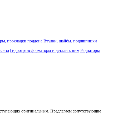
ры, прокладки поддона
Втулки, шайбы, подшипники
елезо
Гидротрансформаторы и детали к ним
Радиаторы
е уступающих оригинальным. Предлагаем сопутствующие