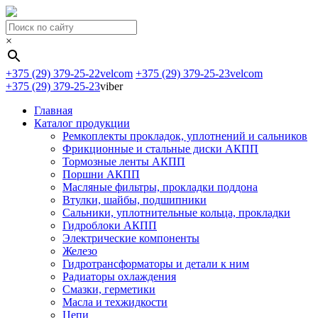
×
+375 (29) 379-25-22
velcom
+375 (29) 379-25-23
velcom
+375 (29) 379-25-23
viber
Главная
Каталог продукции
Ремкоплекты прокладок, уплотнений и сальников
Фрикционные и стальные диски АКПП
Тормозные ленты АКПП
Поршни АКПП
Масляные фильтры, прокладки поддона
Втулки, шайбы, подшипники
Сальники, уплотнительные кольца, прокладки
Гидроблоки АКПП
Электрические компоненты
Железо
Гидротрансформаторы и детали к ним
Радиаторы охлаждения
Смазки, герметики
Масла и техжидкости
Цепи