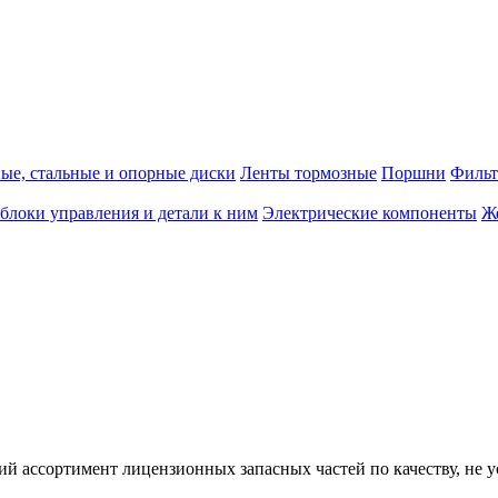
е, стальные и опорные диски
Ленты тормозные
Поршни
Фильт
блоки управления и детали к ним
Электрические компоненты
Ж
кий ассортимент лицензионных запасных частей по качеству, н