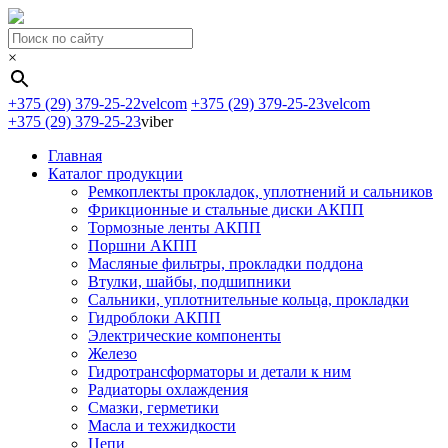
×
+375 (29) 379-25-22
velcom
+375 (29) 379-25-23
velcom
+375 (29) 379-25-23
viber
Главная
Каталог продукции
Ремкоплекты прокладок, уплотнений и сальников
Фрикционные и стальные диски АКПП
Тормозные ленты АКПП
Поршни АКПП
Масляные фильтры, прокладки поддона
Втулки, шайбы, подшипники
Сальники, уплотнительные кольца, прокладки
Гидроблоки АКПП
Электрические компоненты
Железо
Гидротрансформаторы и детали к ним
Радиаторы охлаждения
Смазки, герметики
Масла и техжидкости
Цепи