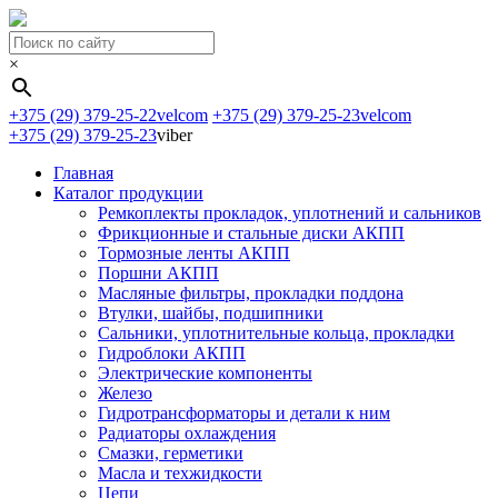
×
+375 (29) 379-25-22
velcom
+375 (29) 379-25-23
velcom
+375 (29) 379-25-23
viber
Главная
Каталог продукции
Ремкоплекты прокладок, уплотнений и сальников
Фрикционные и стальные диски АКПП
Тормозные ленты АКПП
Поршни АКПП
Масляные фильтры, прокладки поддона
Втулки, шайбы, подшипники
Сальники, уплотнительные кольца, прокладки
Гидроблоки АКПП
Электрические компоненты
Железо
Гидротрансформаторы и детали к ним
Радиаторы охлаждения
Смазки, герметики
Масла и техжидкости
Цепи