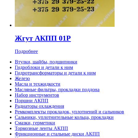
Жгут АКПП 01P
Подробнее
Втулки, шайбы, подшипники
Гидроблоки и детали к ним
Гидротрансформаторы и детали к ним
Железо
Масла и техжидкости
Масляные фильтры, прокладки поддона
Набор инструментов
Поршни АКПП
Радиаторы охлаждения
Ремкомплекты прокладок, уплотнений и сальников
Сальники, уплотнительные кольца, прокладки
Смазки, герметики
Тормозные ленты АКПП
Фрикционные и стальные диски АКПП