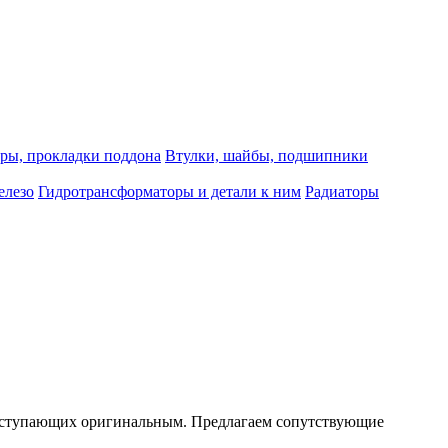
ры, прокладки поддона
Втулки, шайбы, подшипники
елезо
Гидротрансформаторы и детали к ним
Радиаторы
е уступающих оригинальным. Предлагаем сопутствующие