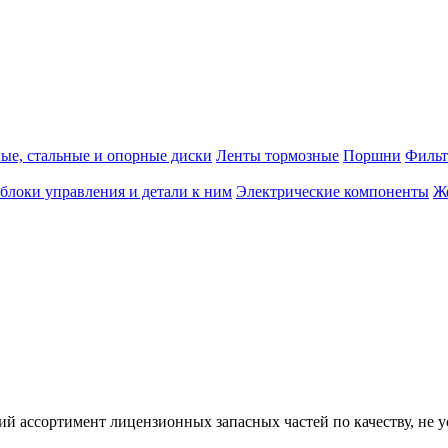
е, стальные и опорные диски
Ленты тормозные
Поршни
Фильт
блоки управления и детали к ним
Электрические компоненты
Ж
кий ассортимент лицензионных запасных частей по качеству, н