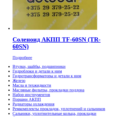
Соленоид АКПП TF-60SN (TR-
60SN)
Подробнее
Втулки, шайбы, подшипники
Гидроблоки и детали к ним
Гидротрансформаторы и детали к ним
Железо
Масла и техжидкости
Масляные фильтры, прокладки поддона
Набор инструментов
Поршни АКПП
Радиаторы охлаждения
Ремкомплекты прокладок, уплотнений и сальников
Сальники, уплотнительные кольца, прокладки