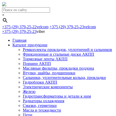
×
+375 (29) 379-25-22
velcom
+375 (29) 379-25-23
velcom
+375 (29) 379-25-23
viber
Главная
Каталог продукции
Ремкоплекты прокладок, уплотнений и сальников
Фрикционные и стальные диски АКПП
Тормозные ленты АКПП
Поршни АКПП
Масляные фильтры, прокладки поддона
Втулки, шайбы, подшипники
Сальники, уплотнительные кольца, прокладки
Гидроблоки АКПП
Электрические компоненты
Железо
Гидротрансформаторы и детали к ним
Радиаторы охлаждения
Смазки, герметики
Масла и техжидкости
Цепи