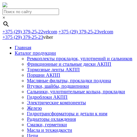
×
+375 (29) 379-25-22
velcom
+375 (29) 379-25-23
velcom
+375 (29) 379-25-23
viber
Главная
Каталог продукции
Ремкоплекты прокладок, уплотнений и сальников
Фрикционные и стальные диски АКПП
Тормозные ленты АКПП
Поршни АКПП
Масляные фильтры, прокладки поддона
Втулки, шайбы, подшипники
Сальники, уплотнительные кольца, прокладки
Гидроблоки АКПП
Электрические компоненты
Железо
Гидротрансформаторы и детали к ним
Радиаторы охлаждения
Смазки, герметики
Масла и техжидкости
Цепи