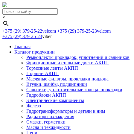
×
+375 (29) 379-25-22
velcom
+375 (29) 379-25-23
velcom
+375 (29) 379-25-23
viber
Главная
Каталог продукции
Ремкоплекты прокладок, уплотнений и сальников
Фрикционные и стальные диски АКПП
Тормозные ленты АКПП
Поршни АКПП
Масляные фильтры, прокладки поддона
Втулки, шайбы, подшипники
Сальники, уплотнительные кольца, прокладки
Гидроблоки АКПП
Электрические компоненты
Железо
Гидротрансформаторы и детали к ним
Радиаторы охлаждения
Смазки, герметики
Масла и техжидкости
Цепи