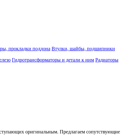
ры, прокладки поддона
Втулки, шайбы, подшипники
елезо
Гидротрансформаторы и детали к ним
Радиаторы
е уступающих оригинальным. Предлагаем сопутствующие