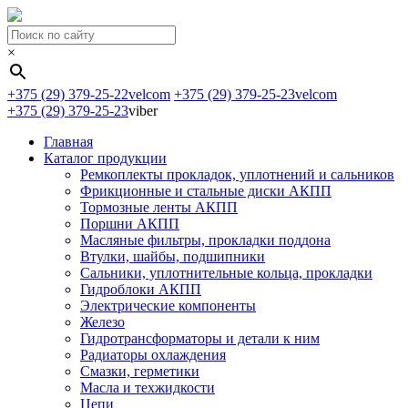
×
+375 (29) 379-25-22
velcom
+375 (29) 379-25-23
velcom
+375 (29) 379-25-23
viber
Главная
Каталог продукции
Ремкоплекты прокладок, уплотнений и сальников
Фрикционные и стальные диски АКПП
Тормозные ленты АКПП
Поршни АКПП
Масляные фильтры, прокладки поддона
Втулки, шайбы, подшипники
Сальники, уплотнительные кольца, прокладки
Гидроблоки АКПП
Электрические компоненты
Железо
Гидротрансформаторы и детали к ним
Радиаторы охлаждения
Смазки, герметики
Масла и техжидкости
Цепи