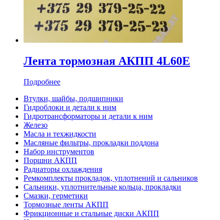
Лента тормозная АКПП 4L60E
Подробнее
Втулки, шайбы, подшипники
Гидроблоки и детали к ним
Гидротрансформаторы и детали к ним
Железо
Масла и техжидкости
Масляные фильтры, прокладки поддона
Набор инструментов
Поршни АКПП
Радиаторы охлаждения
Ремкомплекты прокладок, уплотнений и сальников
Сальники, уплотнительные кольца, прокладки
Смазки, герметики
Тормозные ленты АКПП
Фрикционные и стальные диски АКПП