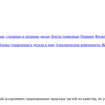
е, стальные и опорные диски
Ленты тормозные
Поршни
Фильт
блоки управления и детали к ним
Электрические компоненты
Ж
кий ассортимент лицензионных запасных частей по качеству, н