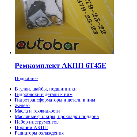
Ремкомплект АКПП 6T45E
Подробнее
Втулки, шайбы, подшипники
Гидроблоки и детали к ним
Гидротрансформаторы и детали к ним
Железо
Масла и техжидкости
Масляные фильтры, прокладки поддона
Набор инструментов
Поршни АКПП
Радиаторы охлаждения