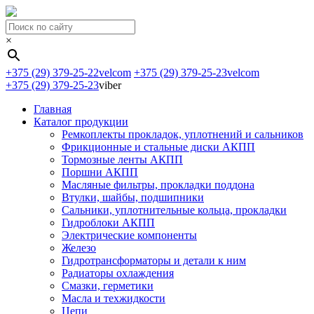
×
+375 (29) 379-25-22
velcom
+375 (29) 379-25-23
velcom
+375 (29) 379-25-23
viber
Главная
Каталог продукции
Ремкоплекты прокладок, уплотнений и сальников
Фрикционные и стальные диски АКПП
Тормозные ленты АКПП
Поршни АКПП
Масляные фильтры, прокладки поддона
Втулки, шайбы, подшипники
Сальники, уплотнительные кольца, прокладки
Гидроблоки АКПП
Электрические компоненты
Железо
Гидротрансформаторы и детали к ним
Радиаторы охлаждения
Смазки, герметики
Масла и техжидкости
Цепи