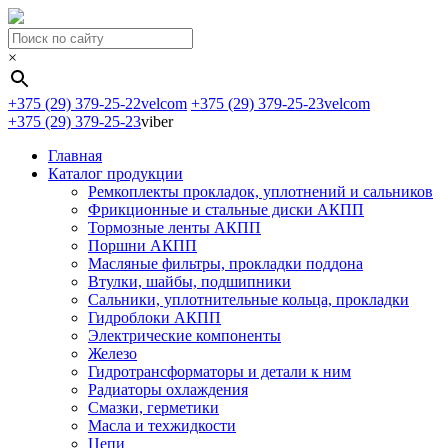
×
+375 (29) 379-25-22
velcom
+375 (29) 379-25-23
velcom
+375 (29) 379-25-23
viber
Главная
Каталог продукции
Ремкоплекты прокладок, уплотнений и сальников
Фрикционные и стальные диски АКПП
Тормозные ленты АКПП
Поршни АКПП
Масляные фильтры, прокладки поддона
Втулки, шайбы, подшипники
Сальники, уплотнительные кольца, прокладки
Гидроблоки АКПП
Электрические компоненты
Железо
Гидротрансформаторы и детали к ним
Радиаторы охлаждения
Смазки, герметики
Масла и техжидкости
Цепи