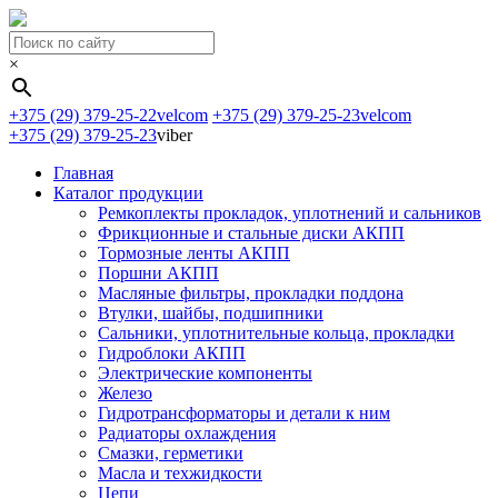
×
+375 (29) 379-25-22
velcom
+375 (29) 379-25-23
velcom
+375 (29) 379-25-23
viber
Главная
Каталог продукции
Ремкоплекты прокладок, уплотнений и сальников
Фрикционные и стальные диски АКПП
Тормозные ленты АКПП
Поршни АКПП
Масляные фильтры, прокладки поддона
Втулки, шайбы, подшипники
Сальники, уплотнительные кольца, прокладки
Гидроблоки АКПП
Электрические компоненты
Железо
Гидротрансформаторы и детали к ним
Радиаторы охлаждения
Смазки, герметики
Масла и техжидкости
Цепи