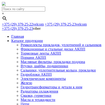
×
+375 (29) 379-25-22
velcom
+375 (29) 379-25-23
velcom
+375 (29) 379-25-23
viber
Главная
Каталог продукции
Ремкоплекты прокладок, уплотнений и сальников
Фрикционные и стальные диски АКПП
Тормозные ленты АКПП
Поршни АКПП
Масляные фильтры, прокладки поддона
Втулки, шайбы, подшипники
Сальники, уплотнительные кольца, прокладки
Гидроблоки АКПП
Электрические компоненты
Железо
Гидротрансформаторы и детали к ним
Радиаторы охлаждения
Смазки, герметики
Масла и техжидкости
Цепи