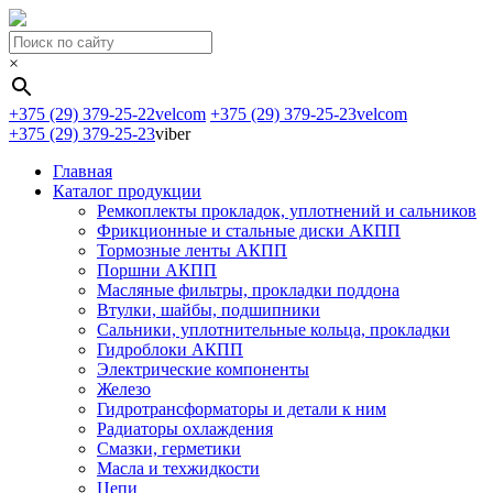
×
+375 (29) 379-25-22
velcom
+375 (29) 379-25-23
velcom
+375 (29) 379-25-23
viber
Главная
Каталог продукции
Ремкоплекты прокладок, уплотнений и сальников
Фрикционные и стальные диски АКПП
Тормозные ленты АКПП
Поршни АКПП
Масляные фильтры, прокладки поддона
Втулки, шайбы, подшипники
Сальники, уплотнительные кольца, прокладки
Гидроблоки АКПП
Электрические компоненты
Железо
Гидротрансформаторы и детали к ним
Радиаторы охлаждения
Смазки, герметики
Масла и техжидкости
Цепи