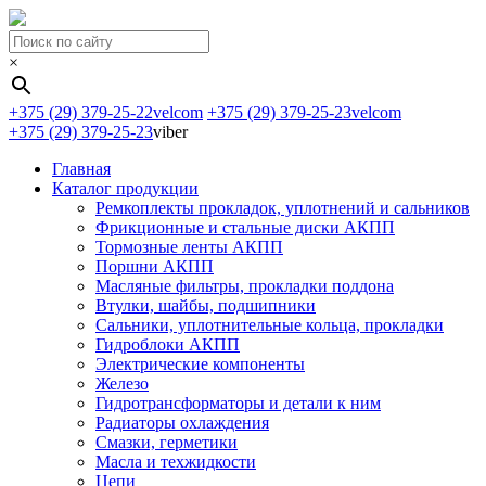
×
+375 (29) 379-25-22
velcom
+375 (29) 379-25-23
velcom
+375 (29) 379-25-23
viber
Главная
Каталог продукции
Ремкоплекты прокладок, уплотнений и сальников
Фрикционные и стальные диски АКПП
Тормозные ленты АКПП
Поршни АКПП
Масляные фильтры, прокладки поддона
Втулки, шайбы, подшипники
Сальники, уплотнительные кольца, прокладки
Гидроблоки АКПП
Электрические компоненты
Железо
Гидротрансформаторы и детали к ним
Радиаторы охлаждения
Смазки, герметики
Масла и техжидкости
Цепи