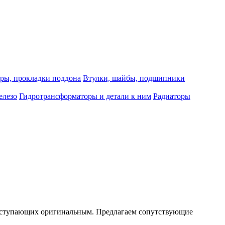
ры, прокладки поддона
Втулки, шайбы, подшипники
елезо
Гидротрансформаторы и детали к ним
Радиаторы
е уступающих оригинальным. Предлагаем сопутствующие