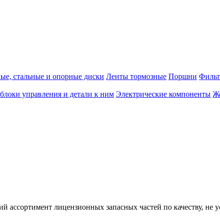
е, стальные и опорные диски
Ленты тормозные
Поршни
Фильт
блоки управления и детали к ним
Электрические компоненты
Ж
кий ассортимент лицензионных запасных частей по качеству, н