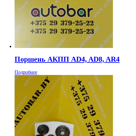
Поршень АКПП AD4, AD8, AR4
Подробнее