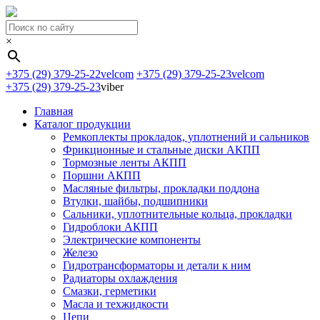
×
+375 (29) 379-25-22
velcom
+375 (29) 379-25-23
velcom
+375 (29) 379-25-23
viber
Главная
Каталог продукции
Ремкоплекты прокладок, уплотнений и сальников
Фрикционные и стальные диски АКПП
Тормозные ленты АКПП
Поршни АКПП
Масляные фильтры, прокладки поддона
Втулки, шайбы, подшипники
Сальники, уплотнительные кольца, прокладки
Гидроблоки АКПП
Электрические компоненты
Железо
Гидротрансформаторы и детали к ним
Радиаторы охлаждения
Смазки, герметики
Масла и техжидкости
Цепи