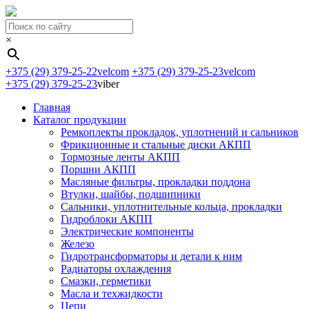
×
+375 (29) 379-25-22
velcom
+375 (29) 379-25-23
velcom
+375 (29) 379-25-23
viber
Главная
Каталог продукции
Ремкоплекты прокладок, уплотнений и сальников
Фрикционные и стальные диски АКПП
Тормозные ленты АКПП
Поршни АКПП
Масляные фильтры, прокладки поддона
Втулки, шайбы, подшипники
Сальники, уплотнительные кольца, прокладки
Гидроблоки АКПП
Электрические компоненты
Железо
Гидротрансформаторы и детали к ним
Радиаторы охлаждения
Смазки, герметики
Масла и техжидкости
Цепи