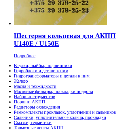
Шестерня кольцевая для АКПП
U140E / U150E
Подробнее
Втулки, шайбы, подшипники
Гидроблоки и детали к ним
Гидротрансформаторы и детали к ним
Железо
Масла и техжидкости
Масляные фильтры, прокладки поддона
Набор инструментов
Поршни АКПП
Радиаторы охлаждения
Ремкомплекты прокладок, уплотнений и сальников
Сальники, уплотнительные кольца, прокладки
Смазки, герметики
Тормозные ленты АКПП