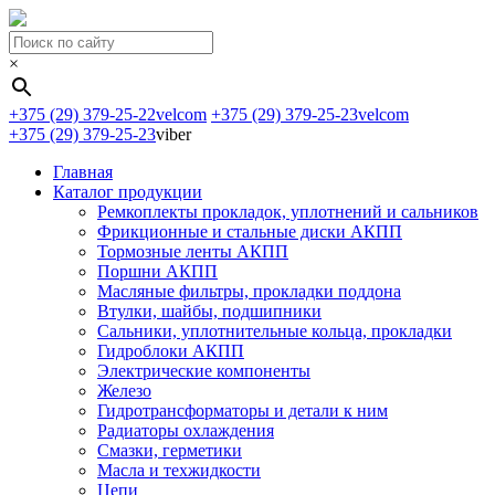
×
+375 (29) 379-25-22
velcom
+375 (29) 379-25-23
velcom
+375 (29) 379-25-23
viber
Главная
Каталог продукции
Ремкоплекты прокладок, уплотнений и сальников
Фрикционные и стальные диски АКПП
Тормозные ленты АКПП
Поршни АКПП
Масляные фильтры, прокладки поддона
Втулки, шайбы, подшипники
Сальники, уплотнительные кольца, прокладки
Гидроблоки АКПП
Электрические компоненты
Железо
Гидротрансформаторы и детали к ним
Радиаторы охлаждения
Смазки, герметики
Масла и техжидкости
Цепи