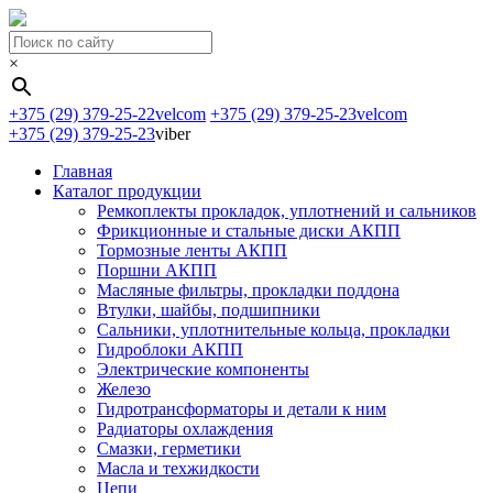
×
+375 (29) 379-25-22
velcom
+375 (29) 379-25-23
velcom
+375 (29) 379-25-23
viber
Главная
Каталог продукции
Ремкоплекты прокладок, уплотнений и сальников
Фрикционные и стальные диски АКПП
Тормозные ленты АКПП
Поршни АКПП
Масляные фильтры, прокладки поддона
Втулки, шайбы, подшипники
Сальники, уплотнительные кольца, прокладки
Гидроблоки АКПП
Электрические компоненты
Железо
Гидротрансформаторы и детали к ним
Радиаторы охлаждения
Смазки, герметики
Масла и техжидкости
Цепи