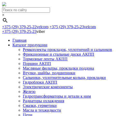
×
+375 (29) 379-25-22
velcom
+375 (29) 379-25-23
velcom
+375 (29) 379-25-23
viber
Главная
Каталог продукции
Ремкоплекты прокладок, уплотнений и сальников
Фрикционные и стальные диски АКПП
Тормозные ленты АКПП
Поршни АКПП
Масляные фильтры, прокладки поддона
Втулки, шайбы, подшипники
Сальники, уплотнительные кольца, прокладки
Гидроблоки АКПП
Электрические компоненты
Железо
Гидротрансформаторы и детали к ним
Радиаторы охлаждения
Смазки, герметики
Масла и техжидкости
Цепи