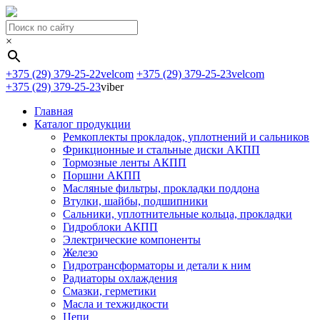
×
+375 (29) 379-25-22
velcom
+375 (29) 379-25-23
velcom
+375 (29) 379-25-23
viber
Главная
Каталог продукции
Ремкоплекты прокладок, уплотнений и сальников
Фрикционные и стальные диски АКПП
Тормозные ленты АКПП
Поршни АКПП
Масляные фильтры, прокладки поддона
Втулки, шайбы, подшипники
Сальники, уплотнительные кольца, прокладки
Гидроблоки АКПП
Электрические компоненты
Железо
Гидротрансформаторы и детали к ним
Радиаторы охлаждения
Смазки, герметики
Масла и техжидкости
Цепи